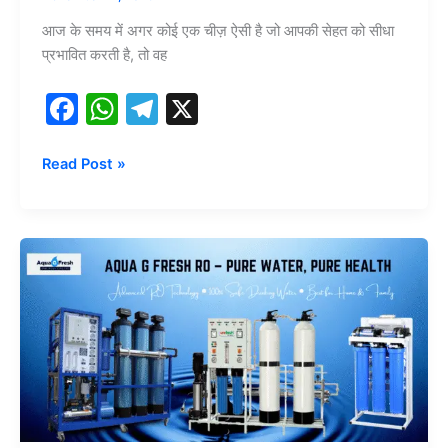
सेहत
आज के समय में अगर कोई एक चीज़ ऐसी है जो आपकी सेहत को सीधा
की
प्रभावित करती है, तो वह
सबसे
मजबूत
F
W
T
X
ढाल
a
h
el
|
Pure
c
at
e
Read Post »
Water,
e
s
gr
Pure
b
A
a
Life
Aqua
o
p
m
G
o
p
Fresh
RO
k
–
वो
कहानी
जिसने
हजारों