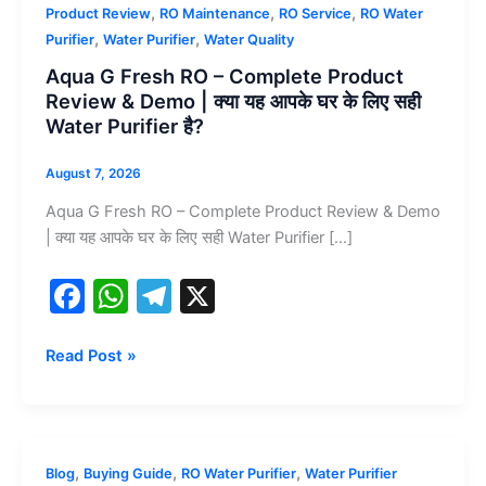
G
,
,
,
Product Review
RO Maintenance
RO Service
RO Water
Fresh
,
,
Purifier
Water Purifier
Water Quality
RO
Aqua G Fresh RO – Complete Product
–
Review & Demo | क्या यह आपके घर के लिए सही
Complete
Water Purifier है?
Product
Review
August 7, 2026
&
Aqua G Fresh RO – Complete Product Review & Demo
Demo
| क्या यह आपके घर के लिए सही Water Purifier […]
|
क्या
F
W
T
X
यह
a
h
el
आपके
घर
c
at
e
Read Post »
के
e
s
gr
लिए
b
A
a
सही
Water
o
p
m
2026
,
,
,
Blog
Buying Guide
RO Water Purifier
Water Purifier
Purifier