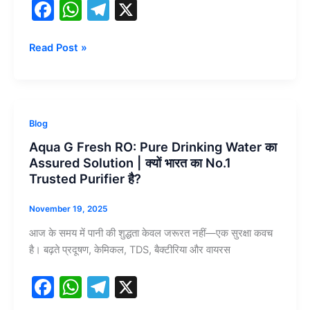
F
W
T
X
पर?”
a
h
el
—
एक
c
at
e
Read Post »
Real-
e
s
gr
Life
b
A
a
Experience
जिसने
o
p
m
Aqua
Blog
हजारों
o
p
G
ग्राहकों
Aqua G Fresh RO: Pure Drinking Water का
Fresh
k
का
Assured Solution | क्यों भारत का No.1
RO:
भरोसा
Trusted Purifier है?
Pure
जीता!
Drinking
November 19, 2025
Water
आज के समय में पानी की शुद्धता केवल जरूरत नहीं—एक सुरक्षा कवच
का
है। बढ़ते प्रदूषण, केमिकल, TDS, बैक्टीरिया और वायरस
Assured
Solution
F
W
T
X
|
a
h
el
क्यों