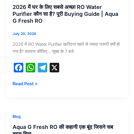
o
p
में
है?
2026 में घर के लिए सबसे अच्छा RO Water
घर
k
Purifier कौन सा है? पूरी Buying Guide | Aqua
के
G Fresh RO
लिए
सबसे
July 20, 2026
अच्छा
2026 में RO Water Purifier खरीदना पहले से ज्यादा जरूरी क्यों हो
RO
गया है? कल्पना कीजिए… सुबह के 7 बजे
Water
Purifier
F
W
T
X
कौन
a
h
el
सा
है?
c
at
e
Read Post »
पूरी
e
s
gr
Buying
b
A
a
Guide
|
o
p
m
Aqua
Blog
Aqua
o
p
G
G
Aqua G Fresh RO की कहानी एक बूंद जिसने सब
Fresh
Fresh
बदल दिया