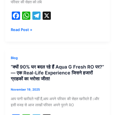
परिवार की सेहत को लंबे
F
W
T
X
a
h
el
c
at
e
Read Post »
e
s
gr
b
A
a
o
p
m
“क्यों
Blog
o
p
90%
“क्यों 90% घर बदल रहे हैं Aqua G Fresh RO पर?”
घर
k
— एक Real-Life Experience जिसने हजारों
बदल
ग्राहकों का भरोसा जीता!
रहे
हैं
November 19, 2025
Aqua
आप पानी खरीदते नहीं हैं,आप अपने परिवार की सेहत खरीदते हैं।और
G
इसी वजह से आज लाखों परिवार अपने पुराने RO
Fresh
RO