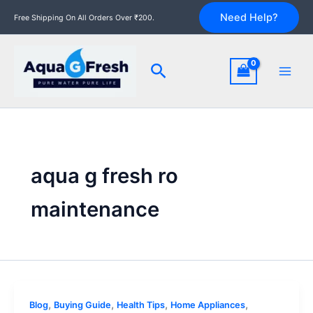
Skip
Need Help?
Free Shipping On All Orders Over ₹200.
to
content
Search
aqua g fresh ro
maintenance
Aqua
,
,
,
,
Blog
Buying Guide
Health Tips
Home Appliances