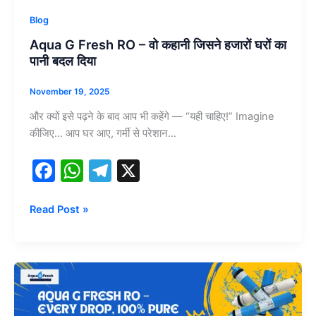
घरों
Blog
का
Aqua G Fresh RO – वो कहानी जिसने हजारों घरों का
पानी
पानी बदल दिया
बदल
दिया
November 19, 2025
और क्यों इसे पढ़ने के बाद आप भी कहेंगे — “यही चाहिए!” Imagine
कीजिए… आप घर आए, गर्मी से परेशान…
F
W
T
X
a
h
el
c
at
e
Read Post »
e
s
gr
b
A
a
Aqua
o
p
m
G
o
p
Fresh