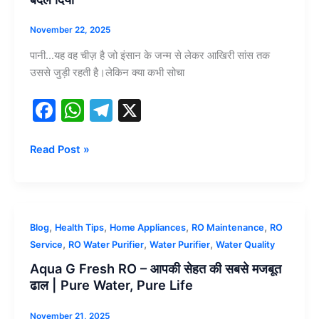
k
RO
RO
की
November 22, 2025
कहानी
पानी…यह वह चीज़ है जो इंसान के जन्म से लेकर आखिरी सांस तक
एक
उससे जुड़ी रहती है।लेकिन क्या कभी सोचा
बूंद
जिसने
F
W
T
X
सब
a
h
el
बदल
दिया
c
at
e
Read Post »
e
s
gr
b
A
a
o
p
m
Aqua
,
,
,
,
Blog
Health Tips
Home Appliances
RO Maintenance
RO
o
p
G
,
,
,
Service
RO Water Purifier
Water Purifier
Water Quality
Fresh
k
Aqua G Fresh RO – आपकी सेहत की सबसे मजबूत
RO
ढाल | Pure Water, Pure Life
–
आपकी
November 21, 2025