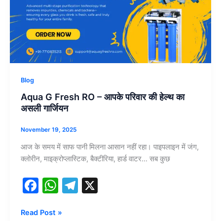
RO
k
–
आपके
परिवार
की
हेल्थ
का
Blog
असली
Aqua G Fresh RO – आपके परिवार की हेल्थ का
गार्जियन
असली गार्जियन
November 19, 2025
आज के समय में साफ पानी मिलना आसान नहीं रहा। पाइपलाइन में जंग,
क्लोरीन, माइक्रोप्लास्टिक, बैक्टीरिया, हार्ड वाटर… सब कुछ
F
W
T
X
a
h
el
c
at
e
Read Post »