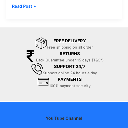
भारत
c
at
e
Read Post »
का
e
s
gr
No.1
b
A
a
Trusted
Purifier
o
p
m
है?
FREE DELIVERY
o
p
Free shipping on all order
k
RETURNS
Back Guarantee under 15 days (T&C*)
SUPPORT 24/7
Support online 24 hours a day
PAYMENTS
100% payment security
You Tube Channel