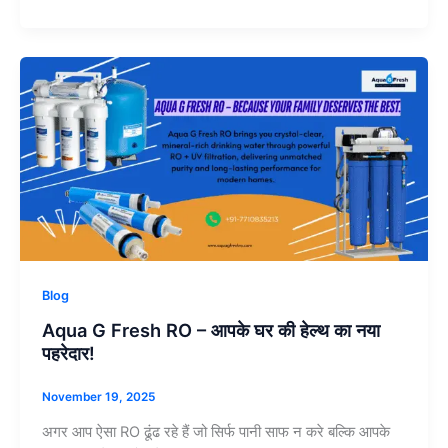
e
s
gr
b
A
a
Aqua
o
p
m
G
o
p
Fresh
RO
k
–
आपके
घर
की
हेल्थ
का
Blog
नया
Aqua G Fresh RO – आपके घर की हेल्थ का नया
पहरेदार!
पहरेदार!
November 19, 2025
अगर आप ऐसा RO ढूंढ रहे हैं जो सिर्फ पानी साफ न करे बल्कि आपके