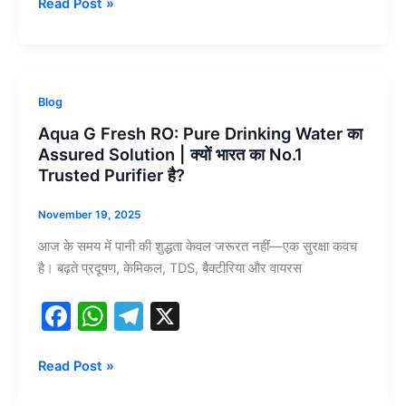
c
at
e
Read Post »
Real-
e
s
gr
Life
b
A
a
Experience
जिसने
o
p
m
Aqua
Blog
हजारों
o
p
G
ग्राहकों
Aqua G Fresh RO: Pure Drinking Water का
Fresh
k
का
Assured Solution | क्यों भारत का No.1
RO:
भरोसा
Trusted Purifier है?
Pure
जीता!
Drinking
November 19, 2025
Water
आज के समय में पानी की शुद्धता केवल जरूरत नहीं—एक सुरक्षा कवच
का
है। बढ़ते प्रदूषण, केमिकल, TDS, बैक्टीरिया और वायरस
Assured
Solution
F
W
T
X
|
a
h
el
क्यों
भारत
c
at
e
Read Post »
का
e
s
gr
No.1