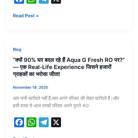
a
h
el
c
at
e
Read Post »
e
s
gr
b
A
a
o
p
m
“क्यों
Blog
o
p
90%
“क्यों 90% घर बदल रहे हैं Aqua G Fresh RO पर?”
घर
k
— एक Real-Life Experience जिसने हजारों
बदल
ग्राहकों का भरोसा जीता!
रहे
हैं
November 19, 2025
Aqua
आप पानी खरीदते नहीं हैं,आप अपने परिवार की सेहत खरीदते हैं।और
G
इसी वजह से आज लाखों परिवार अपने पुराने RO
Fresh
RO
F
W
T
X
पर?”
a
h
el
—
एक