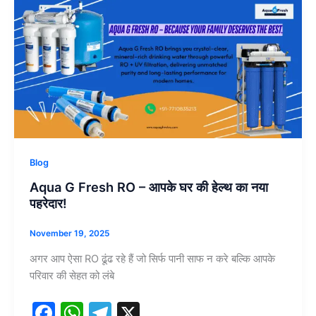
Aqua
o
p
m
G
o
p
Fresh
RO
k
–
आपके
घर
की
हेल्थ
का
Blog
नया
Aqua G Fresh RO – आपके घर की हेल्थ का नया
पहरेदार!
पहरेदार!
November 19, 2025
अगर आप ऐसा RO ढूंढ रहे हैं जो सिर्फ पानी साफ न करे बल्कि आपके
परिवार की सेहत को लंबे
F
W
T
X