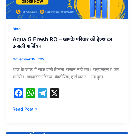
परिवार
की
हेल्थ
का
Blog
असली
Aqua G Fresh RO – आपके परिवार की हेल्थ का
गार्जियन
असली गार्जियन
November 19, 2025
आज के समय में साफ पानी मिलना आसान नहीं रहा। पाइपलाइन में जंग,
क्लोरीन, माइक्रोप्लास्टिक, बैक्टीरिया, हार्ड वाटर… सब कुछ
F
W
T
X
a
h
el
c
at
e
Read Post »
e
s
gr
b
A
a