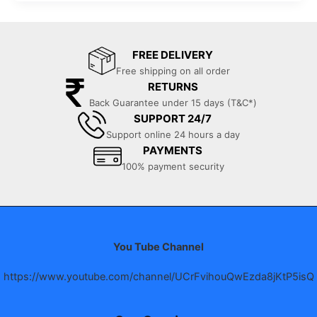
b
A
a
Trusted
Purifier
o
p
m
है?
FREE DELIVERY
o
p
Free shipping on all order
k
RETURNS
Back Guarantee under 15 days (T&C*)
SUPPORT 24/7
Support online 24 hours a day
PAYMENTS
100% payment security
You Tube Channel
https://www.youtube.com/channel/UCrFvihouQwEzda8jKtP5isQ