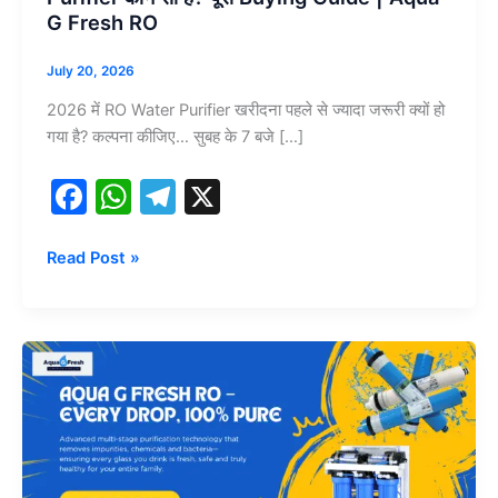
के
G Fresh RO
लिए
सबसे
July 20, 2026
अच्छा
2026 में RO Water Purifier खरीदना पहले से ज्यादा जरूरी क्यों हो
RO
गया है? कल्पना कीजिए… सुबह के 7 बजे […]
Water
Purifier
F
W
T
X
कौन
a
h
el
सा
है?
c
at
e
Read Post »
पूरी
e
s
gr
Buying
b
A
a
Guide
Aqua
|
o
p
m
G
Aqua
o
p
Fresh
G
RO
k
Fresh
–
RO
आपके